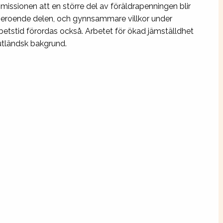
issionen att en större del av föräldrapenningen blir
tberoende delen, och gynnsammare villkor under
betstid förordas också. Arbetet för ökad jämställdhet
 utländsk bakgrund.