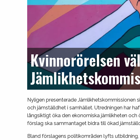
Kvinnorörelsen vä
Jämlikhetskommis
Nyligen presenterade Jämlikhetskommissionen si
och jämställdhet i samhället. Utredningen har haft
långsiktigt öka den ekonomiska jämlikheten och ö
förslag ska sammantaget bidra till ökad jämställd
Bland förslagens politikområden lyfts utbildning