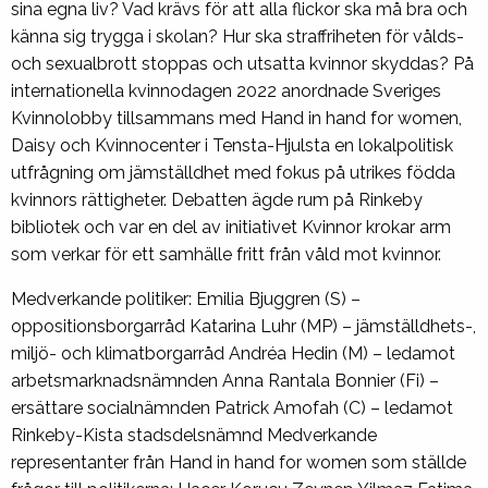
sina egna liv? Vad krävs för att alla flickor ska må bra och
känna sig trygga i skolan? Hur ska straffriheten för vålds-
och sexualbrott stoppas och utsatta kvinnor skyddas? På
internationella kvinnodagen 2022 anordnade Sveriges
Kvinnolobby tillsammans med Hand in hand for women,
Daisy och Kvinnocenter i Tensta-Hjulsta en lokalpolitisk
utfrågning om jämställdhet med fokus på utrikes födda
kvinnors rättigheter. Debatten ägde rum på Rinkeby
bibliotek och var en del av initiativet Kvinnor krokar arm
som verkar för ett samhälle fritt från våld mot kvinnor.
Medverkande politiker: Emilia Bjuggren (S) –
oppositionsborgarråd Katarina Luhr (MP) – jämställdhets-,
miljö- och klimatborgarråd Andréa Hedin (M) – ledamot
arbetsmarknadsnämnden Anna Rantala Bonnier (Fi) –
ersättare socialnämnden Patrick Amofah (C) – ledamot
Rinkeby-Kista stadsdelsnämnd Medverkande
representanter från Hand in hand for women som ställde