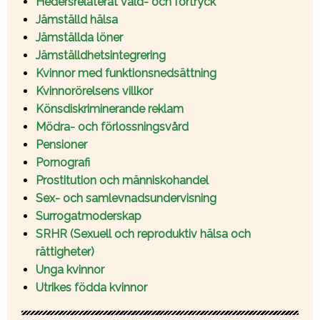
Hedersrelaterat våld- och förtryck
Jämställd hälsa
Jämställda löner
Jämställdhetsintegrering
Kvinnor med funktionsnedsättning
Kvinnorörelsens villkor
Könsdiskriminerande reklam
Mödra- och förlossningsvård
Pensioner
Pornografi
Prostitution och människohandel
Sex- och samlevnadsundervisning
Surrogatmoderskap
SRHR (Sexuell och reproduktiv hälsa och
rättigheter)
Unga kvinnor
Utrikes födda kvinnor