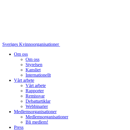
Sveriges Kvinnoorganisationer
Om oss
Om oss
Styrelsen
Kansliet
Internationellt
Vårt arbete
Vårt arbete
Rapporter
Remissvar
Debattartiklar
Webbinarier
Medlemsorganisationer
Medlemsorganisationer
Bli medlem!
Press