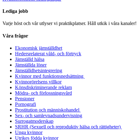
Lediga jobb
Varje höst och vår utlyser vi praktikplatser. Håll utkik i våra kanaler!
Våra frågor
Ekonomisk jämställdhet
Hedersrelaterat våld- och förtryck
Jämställd hälsa
Jämställda löner
Jämställdhetsintegrering
Kvinnor med funktionsnedsättning
Kvinnorörelsens villkor
Könsdiskriminerande reklam
Mödra- och förlossningsvård
Pensioner
Pornografi
Prostitution och människohandel
Sex- och samlevnadsundervisning
Surrogatmoderskap
SRHR (Sexuell och reproduktiv hälsa och rättigheter)
Unga kvinnor
Utrikes födda kvinnor