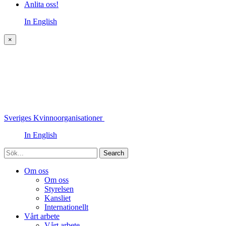
Anlita oss!
In English
×
Sveriges Kvinnoorganisationer
In English
Sök
Om oss
Om oss
Styrelsen
Kansliet
Internationellt
Vårt arbete
Vårt arbete