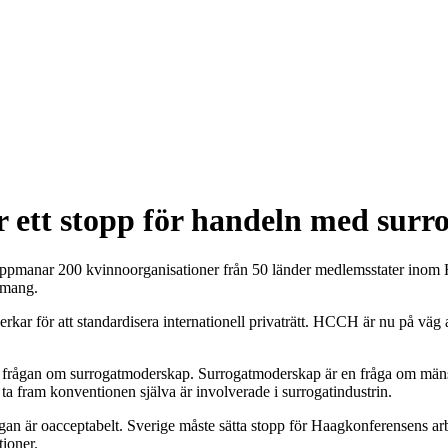
r ett stopp för handeln med sur
 uppmanar 200 kvinnoorganisationer från 50 länder medlemsstater inom 
gemang.
r för att standardisera internationell privaträtt. HCCH är nu på väg at
an frågan om surrogatmoderskap. Surrogatmoderskap är en fråga om mänsk
t ta fram konventionen själva är involverade i surrogatindustrin.
 organ är oacceptabelt. Sverige måste sätta stopp för Haagkonferensens ar
ioner.