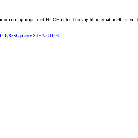
arium om uppropet mot HCCH och ett förslag till internationell konven
nRll6Qy8zSGpoenVSdHZ2UT09