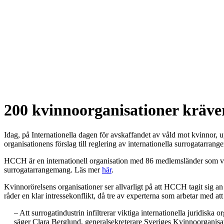
200 kvinnoorganisationer kräve
Idag, på Internationella dagen för avskaffandet av våld mot kvinnor,
organisationens förslag till reglering av internationella surrogatarran
HCCH är en internationell organisation med 86 medlemsländer som verka
surrogatarrangemang. Läs mer
här
.
Kvinnorörelsens organisationer ser allvarligt på att HCCH tagit sig 
råder en klar intressekonflikt, då tre av experterna som arbetar med at
– Att surrogatindustrin infiltrerar viktiga internationella juridiska
säger Clara Berglund, generalsekreterare Sveriges Kvinnoorganisat