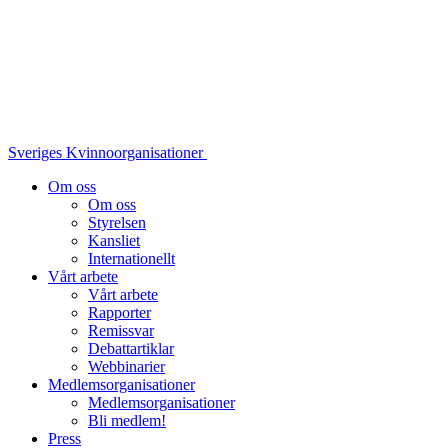
Sveriges Kvinnoorganisationer
Om oss
Om oss
Styrelsen
Kansliet
Internationellt
Vårt arbete
Vårt arbete
Rapporter
Remissvar
Debattartiklar
Webbinarier
Medlemsorganisationer
Medlemsorganisationer
Bli medlem!
Press