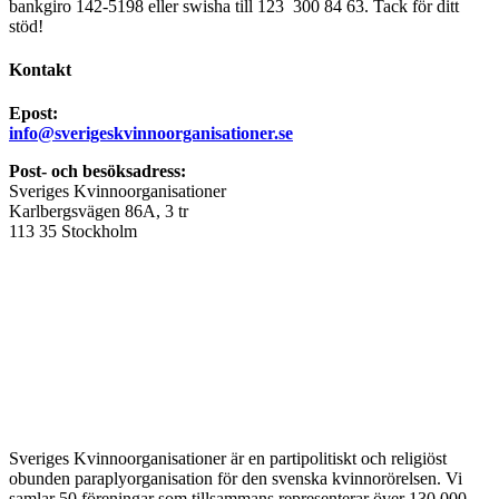
bankgiro 142-5198 eller swisha till 123 300 84 63. Tack för ditt
stöd!
Kontakt
Epost:
info@sverigeskvinnoorganisationer.se
Post- och besöksadress:
Sveriges Kvinnoorganisationer
Karlbergsvägen 86A, 3 tr
113 35 Stockholm
Sveriges Kvinnoorganisationer är en partipolitiskt och religiöst
obunden paraplyorganisation för den svenska kvinnorörelsen. Vi
samlar 50 föreningar som tillsammans representerar över 130 000