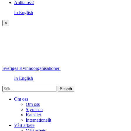
Anlita oss!
In English
×
Sveriges Kvinnoorganisationer
In English
Sök
Om oss
Om oss
Styrelsen
Kansliet
Internationellt
Vårt arbete
Vårt arbete