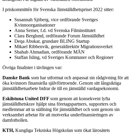
I priskommittén för Svenska Jämställdhetspriset 2022 sitter:
Susannah Sjöberg, vice ordförande Sveriges
Kvinnoorganisationer
Anna Serner, f.d. vd Svenska Filminstitutet
Clara Berglund, ordförande Forum Jämställdhet
Deqa Abukar, grundare BLING Startup
Mikael Ribbenvik, generaldirektör Migrationsverket
Shahab Ahmadian, ordförande MÄN
Staffan Isling, vd Sveriges Kommuner och Regioner
Övriga finalister i tävlingen var:
Danske Bank
som har utformat och anpassat sin rådgivning för att
öka kvinnors finansiella självförtroende. Genom sitt långsiktiga
jämställdhetsarbete bidrar de till en jämställd vardagsekonomi.
Eskilstuna United DFF
som genom att konsekvent lyfta
jämställdhetskrav hjälpt sina företagspartners, supporters och
medlemmar att ta ställning för jämställdhet och som genom sin
verksamhet arbetar för att motverka underfinansieringen av
damfotbollen.
KTH,
Kungliga Tekniska Högskolan som ökat lärosätets