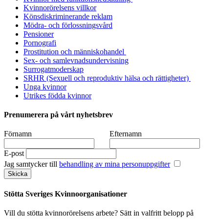
Kvinnorörelsens villkor
Könsdiskriminerande reklam
Mödra- och förlossningsvård
Pensioner
Pornografi
Prostitution och människohandel
Sex- och samlevnadsundervisning
Surrogatmoderskap
SRHR (Sexuell och reproduktiv hälsa och rättigheter)
Unga kvinnor
Utrikes födda kvinnor
Prenumerera på vårt nyhetsbrev
Förnamn
Efternamn
E-post
Jag samtycker till
behandling av mina personuppgifter
Stötta Sveriges Kvinnoorganisationer
Vill du stötta kvinnorörelsens arbete? Sätt in valfritt belopp på