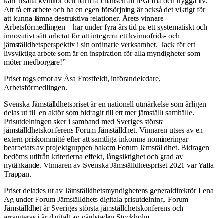
kan utsatta kvinnor och barn få chansen att leva fria och trygga liv.
Att få ett arbete och ha en egen försörjning är också det viktigt för
att kunna lämna destruktiva relationer. Årets vinnare –
Arbetsförmedlingen – har under fyra års tid på ett systematiskt och
innovativt sätt arbetat för att integrera ett kvinnofrids- och
jämställdhetsperspektiv i sin ordinarie verksamhet. Tack för ert
livsviktiga arbete som är en inspiration för alla myndigheter som
möter medborgare!”
Priset togs emot av Åsa Frostfeldt, införandeledare,
Arbetsförmedlingen.
Svenska Jämställdhetspriset är en nationell utmärkelse som årligen
delas ut till en aktör som bidragit till ett mer jämställt samhälle.
Prisutdelningen sker i samband med Sveriges största
jämställdhetskonferens Forum Jämställdhet. Vinnaren utses av en
extern priskommitté efter att samtliga inkomna nomineringar
bearbetats av projektgruppen bakom Forum Jämställdhet. Bidragen
bedöms utifrån kriterierna effekt, långsiktighet och grad av
nytänkande. Vinnaren av Svenska Jämställdhetspriset 2021 var Yalla
Trappan.
Priset delades ut av Jämställdhetsmyndighetens generaldirektör Lena
Ag under Forum Jämställdhets digitala prisutdelning. Forum
Jämställdhet är Sveriges största jämställdhetskonferens och
arrangeras i år digitalt av värdstaden Stockholm.