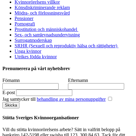
Kvinnorörelsens villkor
Könsdiskriminerande reklam
Mödra- och förlossningsvård
Pensioner
Pornografi
Prostitution och människohandel
Sex- och samlevnadsundervisning
Surrogatmoderskap
SRHR (Sexuell och reproduktiv hälsa och rättigheter)
Unga kvinnor
Utrikes födda kvinnor
Prenumerera på vårt nyhetsbrev
Förnamn
Efternamn
E-post
Jag samtycker till
behandling av mina personuppgifter
Stötta Sveriges Kvinnoorganisationer
Vill du stötta kvinnorörelsens arbete? Sätt in valfritt belopp på
bankgiro 142-5198 eller swisha till 123 300 84 63. Tack för ditt