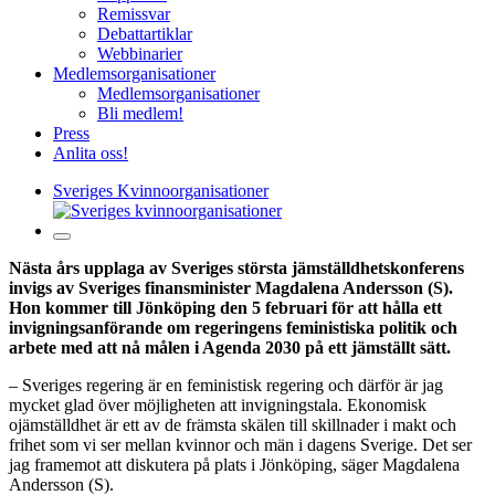
Remissvar
Debattartiklar
Webbinarier
Medlemsorganisationer
Medlemsorganisationer
Bli medlem!
Press
Anlita oss!
Sveriges Kvinnoorganisationer
Nästa års upplaga av Sveriges största jämställdhetskonferens
invigs av Sveriges finansminister Magdalena Andersson (S).
Hon kommer till Jönköping den 5 februari för att hålla ett
invigningsanförande om regeringens feministiska politik och
arbete med att nå målen i Agenda 2030 på ett jämställt sätt.
– Sveriges regering är en feministisk regering och därför är jag
mycket glad över möjligheten att invigningstala. Ekonomisk
ojämställdhet är ett av de främsta skälen till skillnader i makt och
frihet som vi ser mellan kvinnor och män i dagens Sverige. Det ser
jag framemot att diskutera på plats i Jönköping, säger Magdalena
Andersson (S).