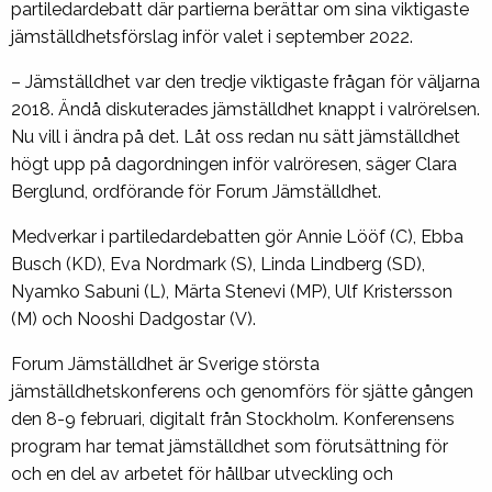
partiledardebatt där partierna berättar om sina viktigaste
jämställdhetsförslag inför valet i september 2022.
– Jämställdhet var den tredje viktigaste frågan för väljarna
2018. Ändå diskuterades jämställdhet knappt i valrörelsen.
Nu vill i ändra på det. Låt oss redan nu sätt jämställdhet
högt upp på dagordningen inför valröresen, säger Clara
Berglund, ordförande för Forum Jämställdhet.
Medverkar i partiledardebatten gör Annie Lööf (C), Ebba
Busch (KD), Eva Nordmark (S), Linda Lindberg (SD),
Nyamko Sabuni (L), Märta Stenevi (MP), Ulf Kristersson
(M) och Nooshi Dadgostar (V).
Forum Jämställdhet är Sverige största
jämställdhetskonferens och genomförs för sjätte gången
den 8-9 februari, digitalt från Stockholm. Konferensens
program har temat jämställdhet som förutsättning för
och en del av arbetet för hållbar utveckling och