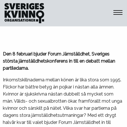
Sveriges Kvinnoorganisationer
Forum Jämställdhet bjuder in till
partiledardebatt inför valet 2022
Den 8 februari bjuder Forum Jämställdhet, Sveriges
största jämställdhetskonferens in till en debatt mellan
partiledarna.
Inkomstskillnaderna mellan könen är lika stora som 1995.
Flickor har bättre betyg än pojkar i nästan alla ämnen.
Kvinnor är sjukskrivna nästan dubbelt så mycket som
män. Vålds- och sexualbrotten ökar, framförallt mot unga
kvinnor och särskilt på nätet. Vilka svar har partierna på
dagens stora jämställdhetsutmaningar? Med ett drygt
halvår kvar till valet bjuder Forum Jämställdhet in till