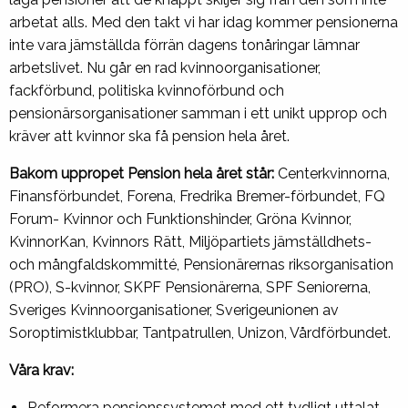
arbetat alls. Med den takt vi har idag kommer pensionerna
inte vara jämställda förrän dagens tonåringar lämnar
arbetslivet. Nu går en rad kvinnoorganisationer,
fackförbund, politiska kvinnoförbund och
pensionärsorganisationer samman i ett unikt upprop och
kräver att kvinnor ska få pension hela året.
Bakom uppropet Pension hela året står:
Centerkvinnorna,
Finansförbundet, Forena, Fredrika Bremer-förbundet, FQ
Forum- Kvinnor och Funktionshinder, Gröna Kvinnor,
KvinnorKan, Kvinnors Rätt, Miljöpartiets jämställdhets-
och mångfaldskommitté, Pensionärernas riksorganisation
(PRO), S-kvinnor, SKPF Pensionärerna, SPF Seniorerna,
Sveriges Kvinnoorganisationer, Sverigeunionen av
Soroptimistklubbar, Tantpatrullen, Unizon, Vårdförbundet.
Våra krav:
Reformera pensionssystemet med ett tydligt uttalat