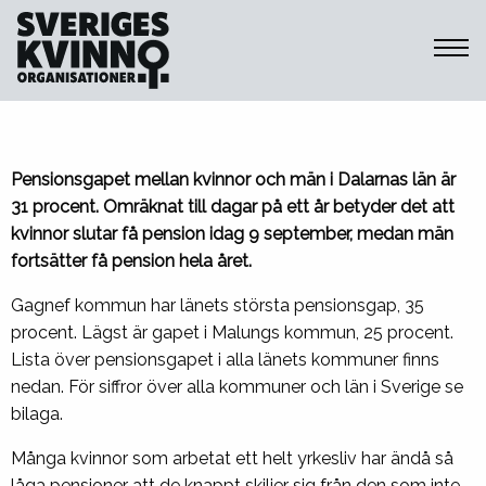
Sveriges Kvinnoorganisationer
Idag slutar kvinnor i Dalarna få
pension
Pensionsgapet mellan kvinnor och män i Dalarnas län är
31 procent. Omräknat till dagar på ett år betyder det att
kvinnor slutar få pension idag 9 september, medan män
fortsätter få pension hela året.
Gagnef kommun har länets största pensionsgap, 35
procent. Lägst är gapet i Malungs kommun, 25 procent.
Lista över pensionsgapet i alla länets kommuner finns
nedan. För siffror över alla kommuner och län i Sverige se
bilaga.
Många kvinnor som arbetat ett helt yrkesliv har ändå så
låga pensioner att de knappt skiljer sig från den som inte