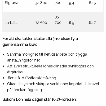
Sigtuna
32 800
200
9,4
16:15
35
Järfälla
32 500
700
8,9
16:17
För att öka takten ställer 16:13-rörelsen fyra
gemensamma krav:
Samma möjlighet till heltidsarbete och trygga
anställningsformer.
Att även strukturella löneskillnader synliggörs och
åtgärdas.
Jämställd föräldraförsäkring.
Ökad tillsyn och skärpta sanktioner kopplat till kravet
på lönekartläggning.
Bakom Lön hela dagen står 16:13-rörelsen: