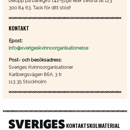
belopp på bankgiro 142-5198 eller swisha till 123
300 84 63. Tack för ditt stöd!
KONTAKT
Epost:
info@sverigeskvinnoorganisationer.se
Post- och besöksadress:
Sveriges Kvinnoorganisationer
Karlbergsvägen 86A, 3 tr
113 35 Stockholm
KONTAKT
SKOLMATERIAL