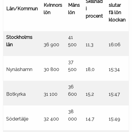
Skillnad
Kvinnors
Mäns
slutar
Län/Kommun
i
lön
lön
få lön
procent
klockan
Stockholms
41
län
36 900
500
11,3
16:06
37
Nynäshamn
30 800
500
18,0
15:34
36
Botkyrka
31 100
600
15,2
15:47
38
Södertälje
32 400
000
14,7
15:49