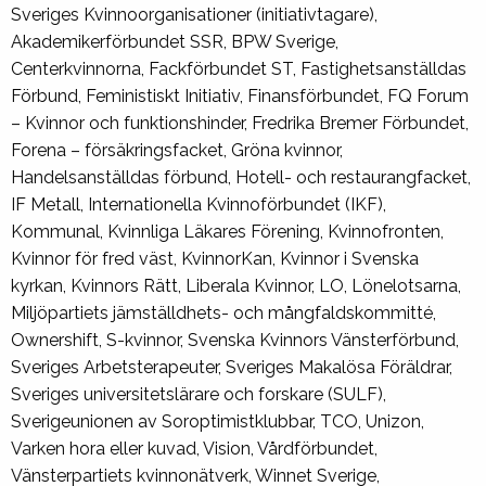
Sveriges Kvinnoorganisationer (initiativtagare),
Akademikerförbundet SSR, BPW Sverige,
Centerkvinnorna, Fackförbundet ST, Fastighetsanställdas
Förbund, Feministiskt Initiativ, Finansförbundet, FQ Forum
– Kvinnor och funktionshinder, Fredrika Bremer Förbundet,
Forena – försäkringsfacket, Gröna kvinnor,
Handelsanställdas förbund, Hotell- och restaurangfacket,
IF Metall, Internationella Kvinnoförbundet (IKF),
Kommunal, Kvinnliga Läkares Förening, Kvinnofronten,
Kvinnor för fred väst, KvinnorKan, Kvinnor i Svenska
kyrkan, Kvinnors Rätt, Liberala Kvinnor, LO, Lönelotsarna,
Miljöpartiets jämställdhets- och mångfaldskommitté,
Ownershift, S-kvinnor, Svenska Kvinnors Vänsterförbund,
Sveriges Arbetsterapeuter, Sveriges Makalösa Föräldrar,
Sveriges universitetslärare och forskare (SULF),
Sverigeunionen av Soroptimistklubbar, TCO, Unizon,
Varken hora eller kuvad, Vision, Vårdförbundet,
Vänsterpartiets kvinnonätverk, Winnet Sverige,