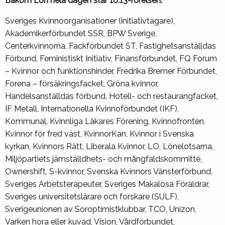
Bakom Lön hela dagen står 16:13-rörelsen:
Sveriges Kvinnoorganisationer (initiativtagare),
Akademikerförbundet SSR, BPW Sverige,
Centerkvinnorna, Fackförbundet ST, Fastighetsanställdas
Förbund, Feministiskt Initiativ, Finansförbundet, FQ Forum
– Kvinnor och funktionshinder, Fredrika Bremer Förbundet,
Forena – försäkringsfacket, Gröna kvinnor,
Handelsanställdas förbund, Hotell- och restaurangfacket,
IF Metall, Internationella Kvinnoförbundet (IKF),
Kommunal, Kvinnliga Läkares Förening, Kvinnofronten,
Kvinnor för fred väst, KvinnorKan, Kvinnor i Svenska
kyrkan, Kvinnors Rätt, Liberala Kvinnor, LO, Lönelotsarna,
Miljöpartiets jämställdhets- och mångfaldskommitté,
Ownershift, S-kvinnor, Svenska Kvinnors Vänsterförbund,
Sveriges Arbetsterapeuter, Sveriges Makalösa Föräldrar,
Sveriges universitetslärare och forskare (SULF),
Sverigeunionen av Soroptimistklubbar, TCO, Unizon,
Varken hora eller kuvad, Vision, Vårdförbundet,