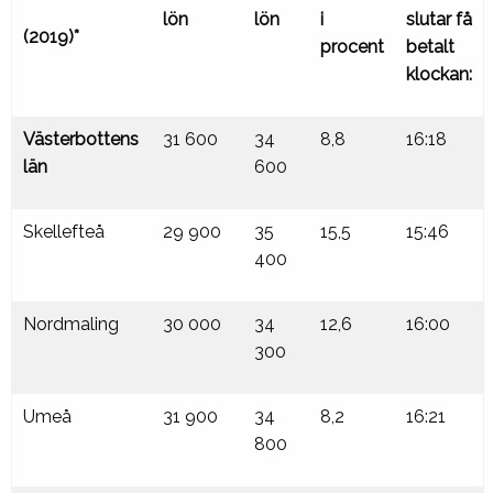
lön
lön
i
slutar få
(2019)*
procent
betalt
klockan:
Västerbottens
31 600
34
8,8
16:18
län
600
Skellefteå
29 900
35
15,5
15:46
400
Nordmaling
30 000
34
12,6
16:00
300
Umeå
31 900
34
8,2
16:21
800