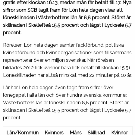
gratis efter klockan 16.13, medan män får betalt till 17. Nya
siffror som SCB tagit fram för Lön hela dagen visar att
löneskillnaden i Västerbottens län är 8,8 procent. Störst är
skillnaden i Skellefteå 15,5 procent och lägst i Lycksele 5,7
procent.
Rörelsen Lön hela dagen samlar fackförbund, politiska
kvinnoförbund och kvinnoorganisationer som tillsammans
representerar över en miljon svenskar. När rörelsen
bildades 2012 fick kvinnor bara fick betalt till klockan 15.51.
Löneskillnaden har alltså minskat med 22 minuter på 10 år.
I år har Lön hela dagen även tagit fram siffror över
lönegapet i alla län och över hundra svenska kommuner. I
Västerbottens län är löneskillnaden 8,8 procent. Störst är
skillnaden i Skellefteå 15,5 procent och lägst i Lycksele 5,7
procent.
Län/Kommun
Kvinnors
Mäns
Skillnad
Kvinnor