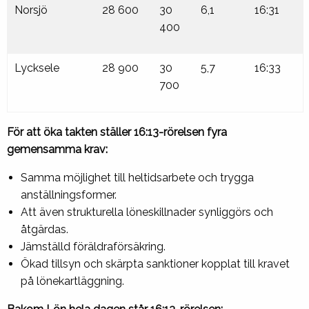
Norsjö
28 600
30
6,1
16:31
400
Lycksele
28 900
30
5,7
16:33
700
För att öka takten ställer 16:13-rörelsen fyra
gemensamma krav:
Samma möjlighet till heltidsarbete och trygga
anställningsformer.
Att även strukturella löneskillnader synliggörs och
åtgärdas.
Jämställd föräldraförsäkring.
Ökad tillsyn och skärpta sanktioner kopplat till kravet
på lönekartläggning.