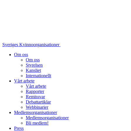
Sveriges Kvinnoorganisationer
Om oss
Om oss
Styrelsen
Kansliet
Internationellt
Vårt arbete
Vårt arbete
Rapporter
Remissvar
Debattartiklar
Webbinarier
Medlemsorganisationer
Medlemsorganisationer
Bli medlem!
Press