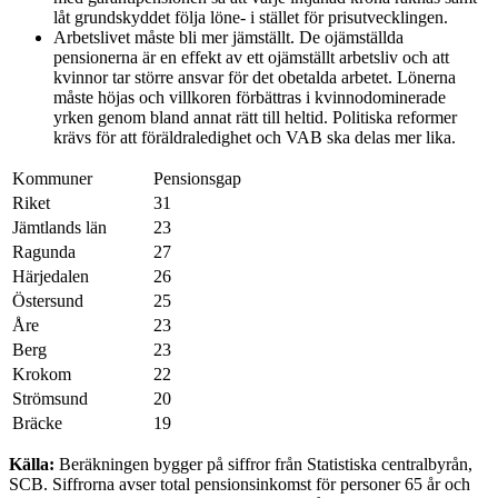
låt grundskyddet följa löne- i stället för prisutvecklingen.
Arbetslivet måste bli mer jämställt. De ojämställda
pensionerna är en effekt av ett ojämställt arbetsliv och att
kvinnor tar större ansvar för det obetalda arbetet. Lönerna
måste höjas och villkoren förbättras i kvinnodominerade
yrken genom bland annat rätt till heltid. Politiska reformer
krävs för att föräldraledighet och VAB ska delas mer lika.
Kommuner
Pensionsgap
Riket
31
Jämtlands län
23
Ragunda
27
Härjedalen
26
Östersund
25
Åre
23
Berg
23
Krokom
22
Strömsund
20
Bräcke
19
Källa:
Beräkningen bygger på siffror från Statistiska centralbyrån,
SCB. Siffrorna avser total pensionsinkomst för personer 65 år och