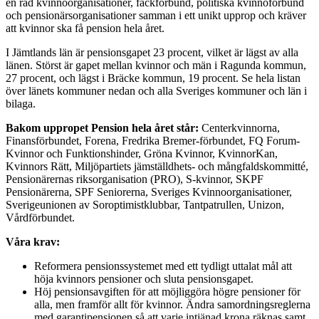
en rad kvinnoorganisationer, fackförbund, politiska kvinnoförbund
och pensionärsorganisationer samman i ett unikt upprop och kräver
att kvinnor ska få pension hela året.
I Jämtlands län är pensionsgapet 23 procent, vilket är lägst av alla
länen. Störst är gapet mellan kvinnor och män i Ragunda kommun,
27 procent, och lägst i Bräcke kommun, 19 procent. Se hela listan
över länets kommuner nedan och alla Sveriges kommuner och län i
bilaga.
Bakom uppropet Pension hela året står:
Centerkvinnorna,
Finansförbundet, Forena, Fredrika Bremer-förbundet, FQ Forum-
Kvinnor och Funktionshinder, Gröna Kvinnor, KvinnorKan,
Kvinnors Rätt, Miljöpartiets jämställdhets- och mångfaldskommitté,
Pensionärernas riksorganisation (PRO), S-kvinnor, SKPF
Pensionärerna, SPF Seniorerna, Sveriges Kvinnoorganisationer,
Sverigeunionen av Soroptimistklubbar, Tantpatrullen, Unizon,
Vårdförbundet.
Våra krav:
Reformera pensionssystemet med ett tydligt uttalat mål att
höja kvinnors pensioner och sluta pensionsgapet.
Höj pensionsavgiften för att möjliggöra högre pensioner för
alla, men framför allt för kvinnor. Ändra samordningsreglerna
med garantipensionen så att varje intjänad krona räknas samt