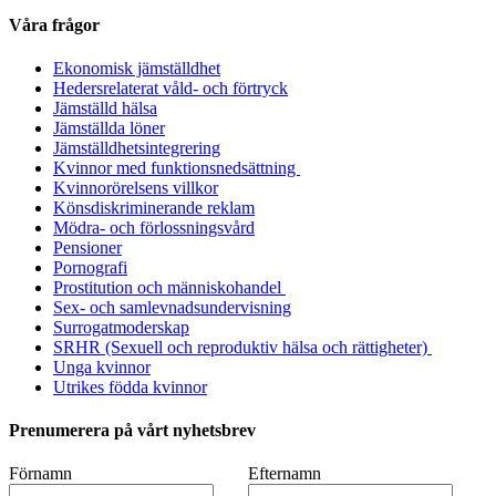
Våra frågor
Ekonomisk jämställdhet
Hedersrelaterat våld- och förtryck
Jämställd hälsa
Jämställda löner
Jämställdhetsintegrering
Kvinnor med funktionsnedsättning
Kvinnorörelsens villkor
Könsdiskriminerande reklam
Mödra- och förlossningsvård
Pensioner
Pornografi
Prostitution och människohandel
Sex- och samlevnadsundervisning
Surrogatmoderskap
SRHR (Sexuell och reproduktiv hälsa och rättigheter)
Unga kvinnor
Utrikes födda kvinnor
Prenumerera på vårt nyhetsbrev
Förnamn
Efternamn