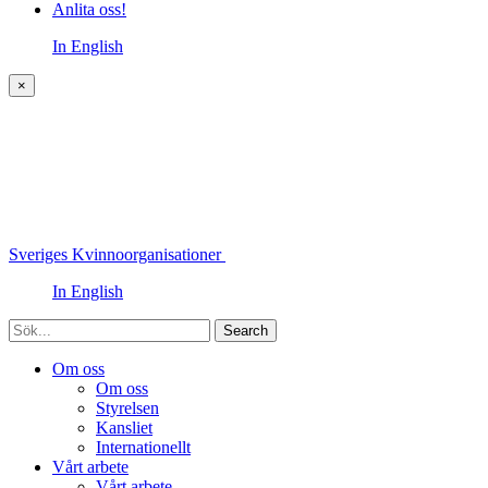
Anlita oss!
In English
×
Sveriges Kvinnoorganisationer
In English
Sök
Om oss
Om oss
Styrelsen
Kansliet
Internationellt
Vårt arbete
Vårt arbete