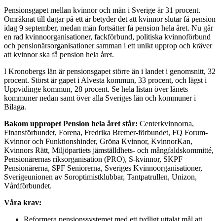
Pensionsgapet mellan kvinnor och män i Sverige är 31 procent.
Omräknat till dagar på ett år betyder det att kvinnor slutar få pension
idag 9 september, medan män fortsätter få pension hela året. Nu går
en rad kvinnoorganisationer, fackförbund, politiska kvinnoförbund
och pensionärsorganisationer samman i ett unikt upprop och kräver
att kvinnor ska få pension hela året.
I Kronobergs län är pensionsgapet större än i landet i genomsnitt, 32
procent. Störst är gapet i Alvesta kommun, 33 procent, och lägst i
Uppvidinge kommun, 28 procent. Se hela listan över länets
kommuner nedan samt över alla Sveriges län och kommuner i
Bilaga.
Bakom uppropet Pension hela året står:
Centerkvinnorna,
Finansförbundet, Forena, Fredrika Bremer-förbundet, FQ Forum-
Kvinnor och Funktionshinder, Gröna Kvinnor, KvinnorKan,
Kvinnors Rätt, Miljöpartiets jämställdhets- och mångfaldskommitté,
Pensionärernas riksorganisation (PRO), S-kvinnor, SKPF
Pensionärerna, SPF Seniorerna, Sveriges Kvinnoorganisationer,
Sverigeunionen av Soroptimistklubbar, Tantpatrullen, Unizon,
Vårdförbundet.
Våra krav:
Reformera pensionssystemet med ett tydligt uttalat mål att