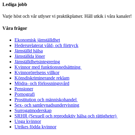
Lediga jobb
Varje höst och vår utlyser vi praktikplatser. Håll utkik i våra kanaler!
Våra frågor
Ekonomisk jämställdhet
Hedersrelaterat våld- och förtryck
Jämställd hälsa
Jämställda löner
Jämställdhetsintegrering
Kvinnor med funktionsnedsättning
Kvinnorörelsens villkor
Könsdiskriminerande reklam
Mödra- och förlossningsvård
Pensioner
Pornografi
Prostitution och människohandel
Sex- och samlevnadsundervisning
Surrogatmoderskap
SRHR (Sexuell och reproduktiv hälsa och rättigheter)
Unga kvinnor
Utrikes födda kvinnor