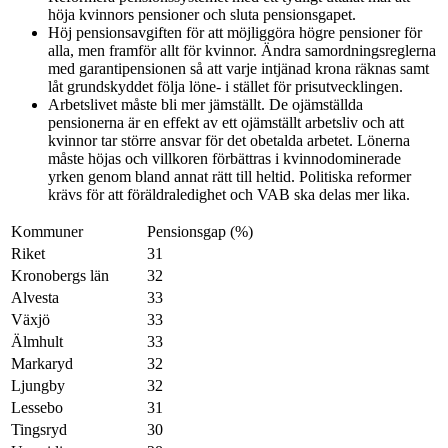
höja kvinnors pensioner och sluta pensionsgapet.
Höj pensionsavgiften för att möjliggöra högre pensioner för
alla, men framför allt för kvinnor. Ändra samordningsreglerna
med garantipensionen så att varje intjänad krona räknas samt
låt grundskyddet följa löne- i stället för prisutvecklingen.
Arbetslivet måste bli mer jämställt. De ojämställda
pensionerna är en effekt av ett ojämställt arbetsliv och att
kvinnor tar större ansvar för det obetalda arbetet. Lönerna
måste höjas och villkoren förbättras i kvinnodominerade
yrken genom bland annat rätt till heltid. Politiska reformer
krävs för att föräldraledighet och VAB ska delas mer lika.
Kommuner
Pensionsgap (%)
Riket
31
Kronobergs län
32
Alvesta
33
Växjö
33
Älmhult
33
Markaryd
32
Ljungby
32
Lessebo
31
Tingsryd
30