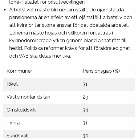
löne- i stället för prisutvecklingen.
Arbetslivet måste bli mer jämställt. De ojämställda
pensionerna är en effekt av ett ojämställt arbetsliv och
att kvinnor tar större ansvar för det obetalda arbetet.
Lönerna måste höjas och villkoren förbättras i
kvinnodominerade yrken genom bland annat rätt till
heltid. Politiska reformer krävs för att föräldraledighet
och VAB ska delas mer lika.
Kommuner
Pensionsgap (%)
Riket
31
Västernorrlands län
29
Örnsköldsvik
34
Timrå
31
Sundsvall
30