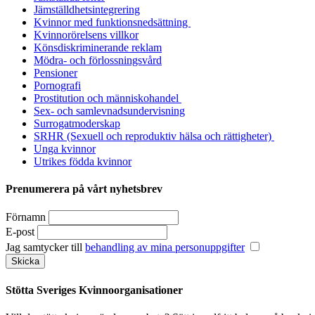
Jämställdhetsintegrering
Kvinnor med funktionsnedsättning
Kvinnorörelsens villkor
Könsdiskriminerande reklam
Mödra- och förlossningsvård
Pensioner
Pornografi
Prostitution och människohandel
Sex- och samlevnadsundervisning
Surrogatmoderskap
SRHR (Sexuell och reproduktiv hälsa och rättigheter)
Unga kvinnor
Utrikes födda kvinnor
Prenumerera på vårt nyhetsbrev
Förnamn
E-post
Jag samtycker till
behandling av mina personuppgifter
Stötta Sveriges Kvinnoorganisationer