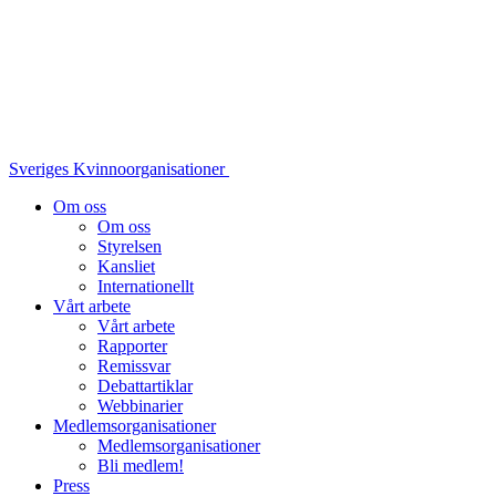
Sveriges Kvinnoorganisationer
Om oss
Om oss
Styrelsen
Kansliet
Internationellt
Vårt arbete
Vårt arbete
Rapporter
Remissvar
Debattartiklar
Webbinarier
Medlemsorganisationer
Medlemsorganisationer
Bli medlem!
Press