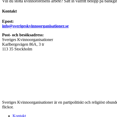
Vill du stötta kvinnorörelsens arbete? Sätt in valfritt belopp på bankgi
Kontakt
Epost:
info@sverigeskvinnoorganisationer.se
Post- och besöksadress:
Sveriges Kvinnoorganisationer
Karlbergsvägen 86A, 3 tr
113 35 Stockholm
Sveriges Kvinnoorganisationer är en partipolitiskt och religiöst obu
flickor.
Kontakt