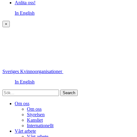
Anlita oss!
In English
×
Sveriges Kvinnoorganisationer
In English
Sök
Om oss
Om oss
Styrelsen
Kansliet
Internationellt
Vårt arbete
Vårt arbete