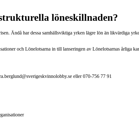
strukturella löneskillnaden?
en. Ändå har dessa samhällsviktiga yrken lägre lön än likvärdiga yrken
ationer och Lönelotsarna in till lanseringen av Lönelotsarnas årliga kar
ra.berglund@sverigeskvinnolobby.se eller 070-756 77 91
ganisationer