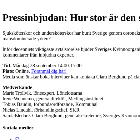
Pressinbjudan: Hur stor är den 
Sjuksköterskor och undersköterskor har burit Sverige genom coronakris
mansdominerade yrken?
Inför decenniets viktigaste avtalsrörelse bjuder Sveriges Kvinnoorganis
kommentarer från inbjudna experter.
Tid
: Måndag 28 september 14.00-15.00
Plats
: Online.
Föranmäl dig här!
Media som önskar boka intervjuer kan kontaka Clara Berglund på cla
Medverkande
Marie Trollvik, löneexpert, Lönelotsarna
Irene Wennemo, generaldirektör, Medlingsinstitutet
Tobias Baudin, förbundsordförande, Kommunal
Niclas Lindahl, förhandlingschef, SKR
Samtalsledare: Clara Berglund, generalsekreterare, Sveriges Kvinnoor
Sociala medier