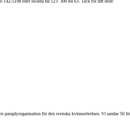
ro 142-5198 eller swisha till 123 300 84 63. Tack för ditt stöd!
nden paraplyorganisation för den svenska kvinnorörelsen. Vi samlar 50 