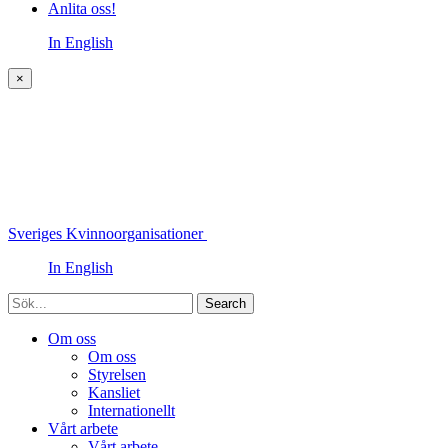
Anlita oss!
In English
×
Sveriges Kvinnoorganisationer
In English
Sök
Om oss
Om oss
Styrelsen
Kansliet
Internationellt
Vårt arbete
Vårt arbete