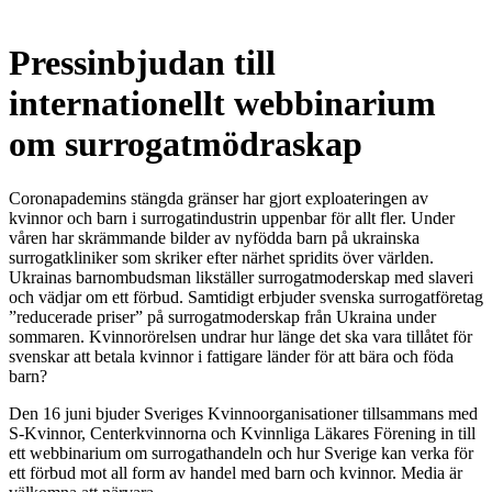
Pressinbjudan till
internationellt webbinarium
om surrogatmödraskap
Coronapademins stängda gränser har gjort exploateringen av
kvinnor och barn i surrogatindustrin uppenbar för allt fler. Under
våren har skrämmande bilder av nyfödda barn på ukrainska
surrogatkliniker som skriker efter närhet spridits över världen.
Ukrainas barnombudsman likställer surrogatmoderskap med slaveri
och vädjar om ett förbud. Samtidigt erbjuder svenska surrogatföretag
”reducerade priser” på surrogatmoderskap från Ukraina under
sommaren. Kvinnorörelsen undrar hur länge det ska vara tillåtet för
svenskar att betala kvinnor i fattigare länder för att bära och föda
barn?
Den 16 juni bjuder Sveriges Kvinnoorganisationer tillsammans med
S-Kvinnor, Centerkvinnorna och Kvinnliga Läkares Förening in till
ett webbinarium om surrogathandeln och hur Sverige kan verka för
ett förbud mot all form av handel med barn och kvinnor. Media är