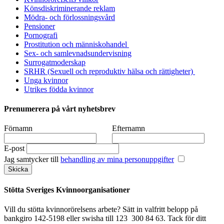
Könsdiskriminerande reklam
Mödra- och förlossningsvård
Pensioner
Pornografi
Prostitution och människohandel
Sex- och samlevnadsundervisning
Surrogatmoderskap
SRHR (Sexuell och reproduktiv hälsa och rättigheter)
Unga kvinnor
Utrikes födda kvinnor
Prenumerera på vårt nyhetsbrev
Förnamn
Efternamn
E-post
Jag samtycker till
behandling av mina personuppgifter
Stötta Sveriges Kvinnoorganisationer
Vill du stötta kvinnorörelsens arbete? Sätt in valfritt belopp på
bankgiro 142-5198 eller swisha till 123 300 84 63. Tack för ditt