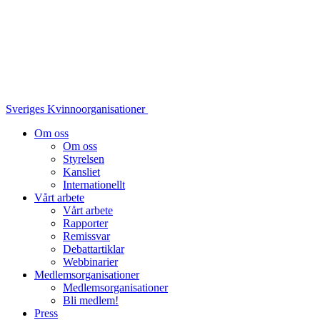
Sveriges Kvinnoorganisationer
Om oss
Om oss
Styrelsen
Kansliet
Internationellt
Vårt arbete
Vårt arbete
Rapporter
Remissvar
Debattartiklar
Webbinarier
Medlemsorganisationer
Medlemsorganisationer
Bli medlem!
Press