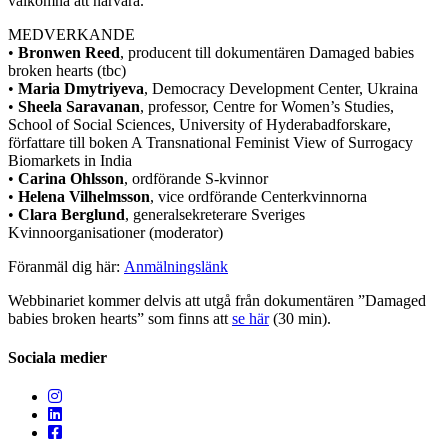
välkomna att närvara.
MEDVERKANDE
•
Bronwen Reed
, producent till dokumentären Damaged babies
broken hearts (tbc)
•
Maria Dmytriyeva
, Democracy Development Center, Ukraina
•
Sheela Saravanan
, professor, Centre for Women’s Studies,
School of Social Sciences, University of Hyderabadforskare,
författare till boken A Transnational Feminist View of Surrogacy
Biomarkets in India
•
Carina Ohlsson
, ordförande S-kvinnor
•
Helena Vilhelmsson
, vice ordförande Centerkvinnorna
•
Clara Berglund
, generalsekreterare Sveriges
Kvinnoorganisationer (moderator)
Föranmäl dig här:
Anmälningslänk
Webbinariet kommer delvis att utgå från dokumentären ”Damaged
babies broken hearts” som finns att
se här
(30 min).
Sociala medier