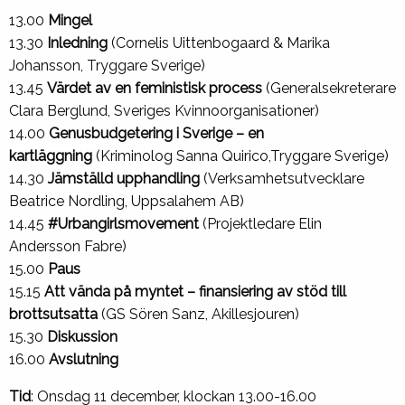
13.00
Mingel
13.30
Inledning
(Cornelis Uittenbogaard & Marika
Johansson, Tryggare Sverige)
13.45
Värdet av en feministisk process
(Generalsekreterare
Clara Berglund, Sveriges Kvinnoorganisationer)
14.00
Genusbudgetering i Sverige – en
kartläggning
(Kriminolog Sanna Quirico,Tryggare Sverige)
14.30
Jämställd upphandling
(Verksamhetsutvecklare
Beatrice Nordling, Uppsalahem AB)
14.45
#Urbangirlsmovement
(Projektledare Elin
Andersson Fabre)
15.00
Paus
15.15
Att vända på myntet – finansiering av stöd till
brottsutsatta
(GS Sören Sanz, Akillesjouren)
15.30
Diskussion
16.00
Avslutning
Tid
: Onsdag 11 december, klockan 13.00-16.00