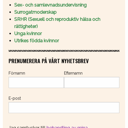
Sex- och samlevnadsundervisning
Surrogatmoderskap
SRHR (Sexuell och reproduktiv hälsa och
rättigheter)
Unga kvinnor
Utrikes födda kvinnor
PRENUMERERA PÅ VÅRT NYHETSBREV
Förnamn
Efternamn
E-post
Jag samtycker till
behandling av mina