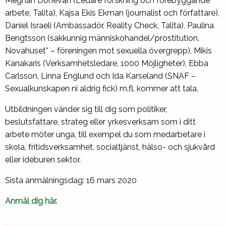
Meghan Donevan (Ledare forskning och förebyggande
arbete, Talita), Kajsa Ekis Ekman (journalist och författare),
Daniel Israeli (Ambassadör, Reality Check, Talita), Paulina
Bengtsson (sakkunnig människohandel/prostitution,
Novahuset* – föreningen mot sexuella övergrepp), Mikis
Kanakaris (Verksamhetsledare, 1000 Möjligheter), Ebba
Carlsson, Linna Englund och Ida Karseland (SNAF –
Sexualkunskapen ni aldrig fick) m.fl. kommer att tala.
Utbildningen vänder sig till dig som politiker,
beslutsfattare, strateg eller yrkesverksam som i ditt
arbete möter unga, till exempel du som medarbetare i
skola, fritidsverksamhet, socialtjänst, hälso- och sjukvård
eller idéburen sektor.
Sista anmälningsdag: 16 mars 2020
Anmäl dig här.