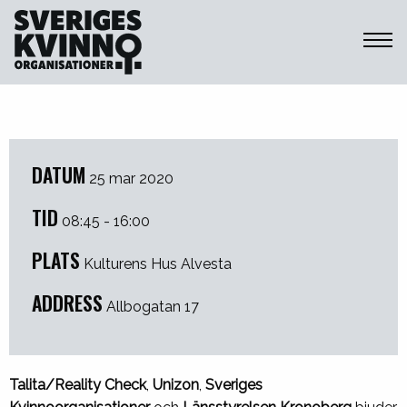
Sveriges Kvinnoorganisationer
Alvesta: Pornografi – vår tids
största jämställdhetspolitiska
utmaning?
DATUM
25 mar 2020
TID
08:45 - 16:00
PLATS
Kulturens Hus Alvesta
ADDRESS
Allbogatan 17
Talita/Reality Check
,
Unizon
,
Sveriges