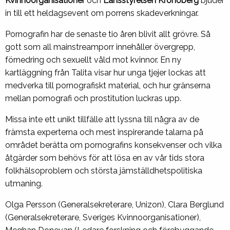
Kvinnoorganisationer
och
Länsstyrelsen Kronoberg
bjuder
in till ett heldagsevent om porrens skadeverkningar.
Pornografin har de senaste tio åren blivit allt grövre. Så
gott som all mainstreamporr innehåller övergrepp,
förnedring och sexuellt våld mot kvinnor. En ny
kartläggning från Talita visar hur unga tjejer lockas att
medverka till pornografiskt material, och hur gränserna
mellan pornografi och prostitution luckras upp.
Missa inte ett unikt tillfälle att lyssna till några av de
främsta experterna och mest inspirerande talarna på
området berätta om pornografins konsekvenser och vilka
åtgärder som behövs för att lösa en av vår tids stora
folkhälsoproblem och största jämställdhetspolitiska
utmaning.
Olga Persson (Generalsekreterare, Unizon), Clara Berglund
(Generalsekreterare, Sveriges Kvinnoorganisationer),