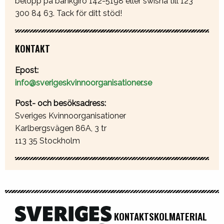
belopp på bankgiro 142-5198 eller swisha till 123
300 84 63. Tack för ditt stöd!
KONTAKT
Epost:
info@sverigeskvinnoorganisationer.se
Post- och besöksadress:
Sveriges Kvinnoorganisationer
Karlbergsvägen 86A, 3 tr
113 35 Stockholm
KONTAKT
SKOLMATERIAL