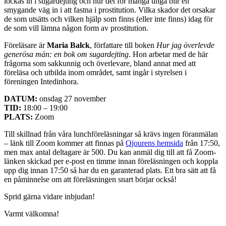
lockas in i sugardejting och hur det för många unga blir en
smygande väg in i att fastna i prostitution. Vilka skador det orsakar
de som utsätts och vilken hjälp som finns (eller inte finns) idag för
de som vill lämna någon form av prostitution.
Föreläsare är
Maria Balck
, författare till boken
Hur jag överlevde
generösa män: en bok om sugardejting
. Hon arbetar med de här
frågorna som sakkunnig och överlevare, bland annat med att
föreläsa och utbilda inom området, samt ingår i styrelsen i
föreningen Intedinhora.
DATUM:
onsdag 27 november
TID:
18:00 – 19:00
PLATS:
Zoom
Till skillnad från våra lunchföreläsningar så krävs ingen föranmälan
– länk till Zoom kommer att finnas på
Qjourens hemsida
från 17:50,
men max antal deltagare är 500. Du kan anmäl dig till att få Zoom-
länken skickad per e-post en timme innan föreläsningen och koppla
upp dig innan 17:50 så har du en garanterad plats. Ett bra sätt att få
en påminnelse om att föreläsningen snart börjar också!
Sprid gärna vidare inbjudan!
Varmt välkomna!