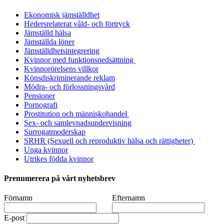
Ekonomisk jämställdhet
Hedersrelaterat våld- och förtryck
Jämställd hälsa
Jämställda löner
Jämställdhetsintegrering
Kvinnor med funktionsnedsättning
Kvinnorörelsens villkor
Könsdiskriminerande reklam
Mödra- och förlossningsvård
Pensioner
Pornografi
Prostitution och människohandel
Sex- och samlevnadsundervisning
Surrogatmoderskap
SRHR (Sexuell och reproduktiv hälsa och rättigheter)
Unga kvinnor
Utrikes födda kvinnor
Prenumerera på vårt nyhetsbrev
Förnamn
Efternamn
E-post