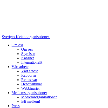
Sveriges Kvinnoorganisationer
Om oss
Om oss
Styrelsen
Kansliet
Internationellt
Vårt arbete
Vårt arbete
Rapporter
Remissvar
Debattartiklar
Webbinarier
Medlemsorganisationer
Medlemsorganisationer
Bli medlem!
Press