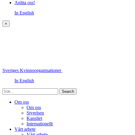
Anlita oss!
In English
×
Sveriges Kvinnoorganisationer
In English
Sök
Om oss
Om oss
Styrelsen
Kansliet
Internationellt
Vårt arbete
Vårt arbete