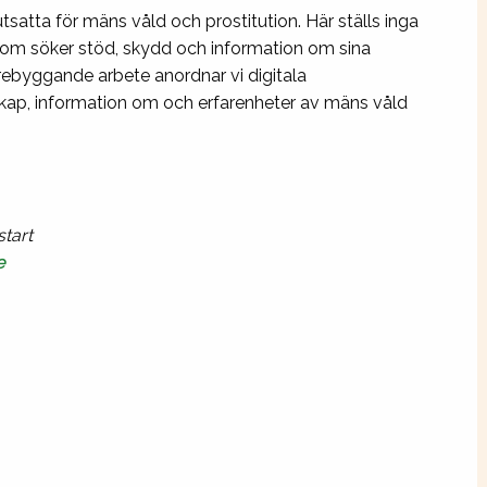
tsatta för mäns våld och prostitution. Här ställs inga
a som söker stöd, skydd och information om sina
örebyggande arbete anordnar vi digitala
skap, information om och erfarenheter av mäns våld
tart
e