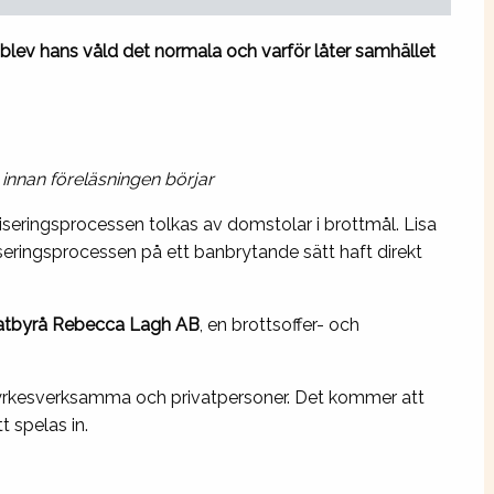
ur blev hans våld det normala och varför låter samhället
 innan föreläsningen börjar
eringsprocessen tolkas av domstolar i brottmål. Lisa
iseringsprocessen på ett banbrytande sätt haft direkt
tbyrå Rebecca Lagh AB
, en brottsoffer- och
e yrkesverksamma och privatpersoner. Det kommer att
t spelas in.