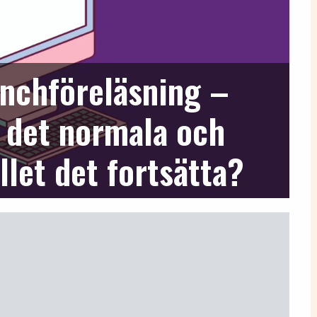
unchföreläsning –
d det normala och
llet det fortsätta?