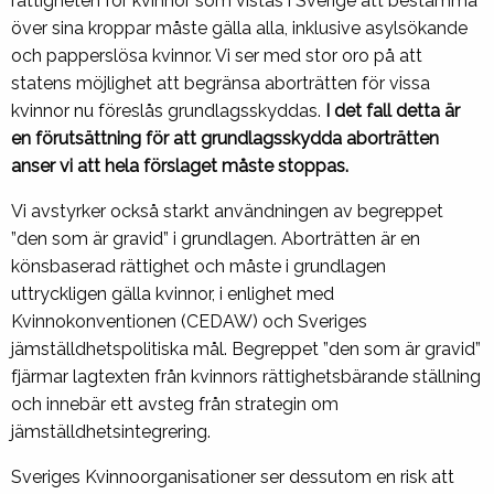
rättigheten för kvinnor som vistas i Sverige att bestämma
över sina kroppar måste gälla alla, inklusive asylsökande
och papperslösa kvinnor. Vi ser med stor oro på att
statens möjlighet att begränsa aborträtten för vissa
kvinnor nu föreslås grundlagsskyddas.
I det fall detta är
en förutsättning för att grundlagsskydda aborträtten
anser vi att hela förslaget måste stoppas.
Vi avstyrker också starkt användningen av begreppet
”den som är gravid” i grundlagen. Aborträtten är en
könsbaserad rättighet och måste i grundlagen
uttryckligen gälla kvinnor, i enlighet med
Kvinnokonventionen (CEDAW) och Sveriges
jämställdhetspolitiska mål. Begreppet ”den som är gravid”
fjärmar lagtexten från kvinnors rättighetsbärande ställning
och innebär ett avsteg från strategin om
jämställdhetsintegrering.
Sveriges Kvinnoorganisationer ser dessutom en risk att