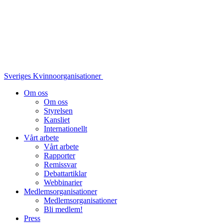
Sveriges Kvinnoorganisationer
Om oss
Om oss
Styrelsen
Kansliet
Internationellt
Vårt arbete
Vårt arbete
Rapporter
Remissvar
Debattartiklar
Webbinarier
Medlemsorganisationer
Medlemsorganisationer
Bli medlem!
Press