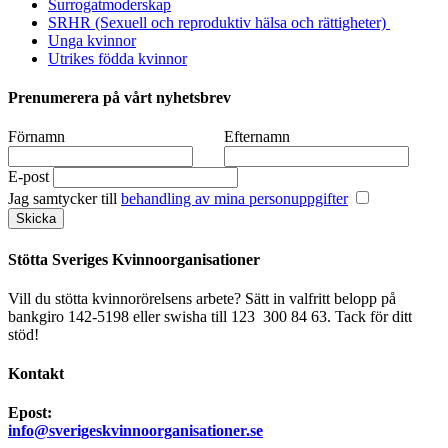
Surrogatmoderskap
SRHR (Sexuell och reproduktiv hälsa och rättigheter)
Unga kvinnor
Utrikes födda kvinnor
Prenumerera på vårt nyhetsbrev
Förnamn
Efternamn
E-post
Jag samtycker till
behandling av mina personuppgifter
Stötta Sveriges Kvinnoorganisationer
Vill du stötta kvinnorörelsens arbete? Sätt in valfritt belopp på
bankgiro 142-5198 eller swisha till 123 300 84 63. Tack för ditt
stöd!
Kontakt
Epost:
info@sverigeskvinnoorganisationer.se