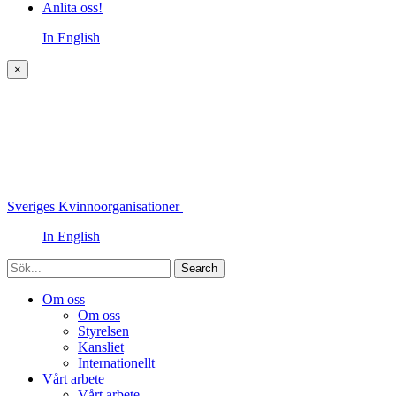
Anlita oss!
In English
×
Sveriges Kvinnoorganisationer
In English
Sök
Om oss
Om oss
Styrelsen
Kansliet
Internationellt
Vårt arbete
Vårt arbete