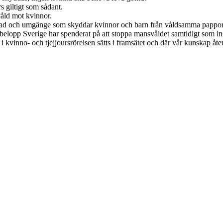
s giltigt som sådant.
åld mot kvinnor.
rdnad och umgänge som skyddar kvinnor och barn från våldsamma pappors
lopp Sverige har spenderat på att stoppa mansvåldet samtidigt som inge
i kvinno- och tjejjoursrörelsen sätts i framsätet och där vår kunskap åte