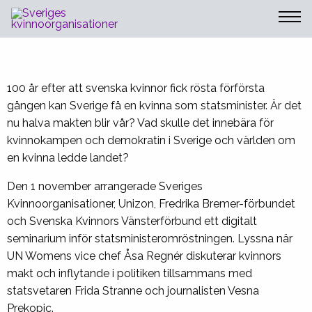
Sveriges Kvinnoorganisationer
viktigt med en kvinna som
statsminister?
100 år efter att svenska kvinnor fick rösta förförsta
gången kan Sverige få en kvinna som statsminister. Är det
nu halva makten blir vår? Vad skulle det innebära för
kvinnokampen och demokratin i Sverige och världen om
en kvinna ledde landet?
Den 1 november arrangerade Sveriges
Kvinnoorganisationer, Unizon, Fredrika Bremer-förbundet
och Svenska Kvinnors Vänsterförbund ett digitalt
seminarium inför statsministeromröstningen. Lyssna när
UN Womens vice chef Åsa Regnér diskuterar kvinnors
makt och inflytande i politiken tillsammans med
statsvetaren Frida Stranne och journalisten Vesna
Prekopic.