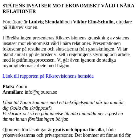
STATENS INSATSER MOT EKONOMISKT VÅLD I NÄRA
RELATIONER
Föreläsare är
Ludvig Stendahl
och
Viktor Elm-Schulin
, utredare
på Riksrevisionen.
I föreläsningen presenteras Riksrevisionens granskning av statens
insatser mot ekonomiskt våld i nära relationer. Presentationen
fokuserar på resultaten och slutsatserna från granskningen. Vi tar
bland annat upp de brister vi sett i regeringens styrning och arbete
med lagstiftningsprocessen. Vi går även igenom de statliga
myndigheternas arbete med frågan.
Länk till rapporten på Riksrevisionens hemsida
Plats:
Zoom
Anmälan:
info@qjouren.se
Länk till Zoom kommer med ett bekräftelsemail när du anmält
dig (kolla din skräppost!).
Vi skickar också en påminnelse till alla anmälda per e-post en
timme innan föreläsningen börjar.
Qjourens föreläsningar är
gratis och öppna för alla
, både
yrkesverksamma och privatpersoner. Det kommer att finnas tid för