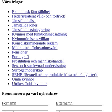
Våra frågor
Ekonomisk jämställdhet
Hedersrelaterat våld- och förtryck
Jämställd hälsa
Jämställda löner
Jämställdhetsintegrering
Kvinnor med funktionsnedsättning
Kvinnorörelsens villkor
Könsdiskriminerande reklam
Mödra- och förlossningsvård
Pensioner
Pornografi
Prostitution och människohandel
Sex- och samlevnadsundervisning
Surrogatmoderskap
SRHR (Sexuell och reproduktiv hälsa och rättigheter)
Unga kvinnor
Utrikes födda kvinnor
Prenumerera på vårt nyhetsbrev
Förnamn
Efternamn