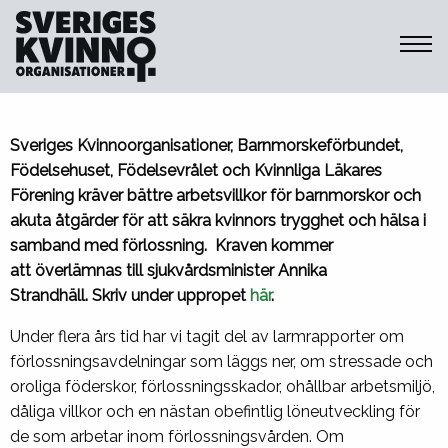
Sveriges Kvinnoorganisationer
Sveriges Kvinnoorganisationer, Barnmorskeförbundet,
Födelsehuset, Födelsevrålet och Kvinnliga Läkares
Förening kräver bättre arbetsvillkor för barnmorskor och
akuta åtgärder för att säkra kvinnors trygghet och hälsa i
samband med förlossning. Kraven kommer
att överlämnas till sjukvårdsminister Annika
Strandhäll. Skriv under uppropet
här
.
Under flera års tid har vi tagit del av larmrapporter om
förlossningsavdelningar som läggs ner, om stressade och
oroliga föderskor, förlossningsskador, ohållbar arbets­miljö,
dåliga villkor och en nästan obefintlig löne­utveckling för
de som arbetar inom förlossningsvården. Om