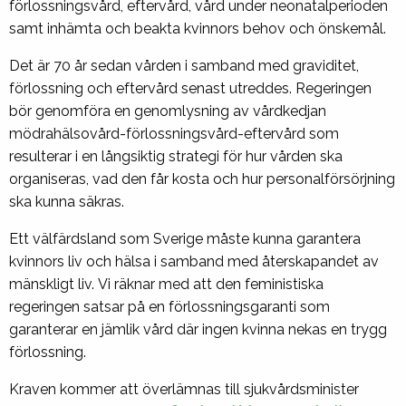
förlossningsvård, eftervård, vård under neonatalperioden
samt inhämta och beakta kvinnors behov och önskemål.
Det är 70 år sedan vården i samband med graviditet,
förlossning och eftervård senast utreddes. Regeringen
bör genomföra en genomlysning av vårdkedjan
mödrahälsovård-förlossningsvård-eftervård som
resulterar i en långsiktig strategi för hur vården ska
organiseras, vad den får kosta och hur personalförsörjning
ska kunna säkras.
Ett välfärdsland som Sverige måste kunna garantera
kvinnors liv och hälsa i samband med återskapandet av
mänskligt liv. Vi räknar med att den feministiska
regeringen satsar på en förlossningsgaranti som
garanterar en jämlik vård där ingen kvinna nekas en trygg
förlossning.
Kraven kommer att överlämnas till sjukvårdsminister