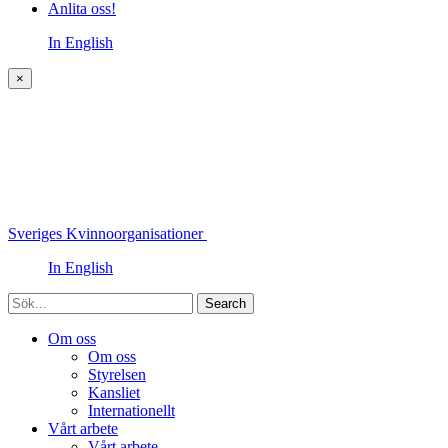
Anlita oss!
In English
×
Sveriges Kvinnoorganisationer
In English
Sök
Om oss
Om oss
Styrelsen
Kansliet
Internationellt
Vårt arbete
Vårt arbete