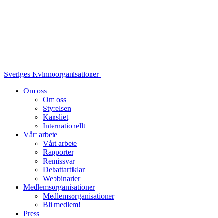
Sveriges Kvinnoorganisationer
Om oss
Om oss
Styrelsen
Kansliet
Internationellt
Vårt arbete
Vårt arbete
Rapporter
Remissvar
Debattartiklar
Webbinarier
Medlemsorganisationer
Medlemsorganisationer
Bli medlem!
Press