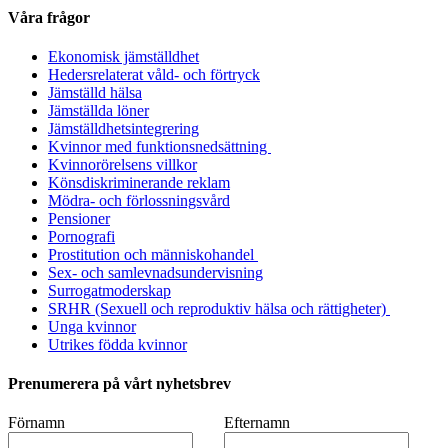
Våra frågor
Ekonomisk jämställdhet
Hedersrelaterat våld- och förtryck
Jämställd hälsa
Jämställda löner
Jämställdhetsintegrering
Kvinnor med funktionsnedsättning
Kvinnorörelsens villkor
Könsdiskriminerande reklam
Mödra- och förlossningsvård
Pensioner
Pornografi
Prostitution och människohandel
Sex- och samlevnadsundervisning
Surrogatmoderskap
SRHR (Sexuell och reproduktiv hälsa och rättigheter)
Unga kvinnor
Utrikes födda kvinnor
Prenumerera på vårt nyhetsbrev
Förnamn
Efternamn