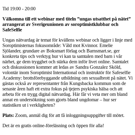
Tid
19:00 - 20:00
Välkomna till ett webinar med titeln ”ungas utsatthet på nätet”
arrangerat av Sverigeunionen av soroptimistklubbar och
SafeSelfie
Ungas nätvardag är temat för kvällens webinar och ligger i linje med
Soroptimisternas fokusområde: Våld mot Kvinnor. Emelie
Sjölander, grundare av Boksmart förlag och Barnsmart.se, ger
konkreta tips och verktyg hur vi kan ta samtalen med barn i vår
närhet, ge dem trygghet och stärka dem inför livet online. Samtalet
och diskussionen kommer att ledas av Sandra Gonzalez Sköld,
volontär inom Soroptimist International och instruktör för Safeselfie
Academy: brottsförebyggande utbildning om sexualbrott på nätet. Vi
gästas också av representanter från Kungsbacka kommun som de
senaste åren haft ett extra fokus på tjejers psykiska hälsa och att
arbeta för en trygg digital nätvardag. Här får vi veta mer om bland
annat en undersökning som gjorts bland ungdomar – hur ser
statistiken ut i verkligheten?
Plats:
Zoom, anmäl dig för att få inloggningsuppgifter till mötet.
Det är en gratis online-föreläsning och öppen för alla!