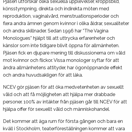
Pjäsen utforskar olika sexuella upplevelser, kroppsbild,
könsstympning, direkta och indirekta möten med
reproduktion, vaginalvård, menstruationsperioder och
flera andra ämnen genom kvinnor i olika åldrar, sexualiteter
och andra skillnader. Sedan 1996 har ”The Vagina
Monologues” hjälpt till att uttrycka erfarenheter och
känslor som inte tidigare blivit öppna för allmänheten.
Pjäsen fick en djupare mening till diskussionerna om våld
mot kvinnor och flickor. Vissa monologer syftar för att
ändra allmänhetens attityder, har ögonöppnande effekt
och andra huvudsakligen för att läka.
NCEV gör pjäsen för att öka medvetenheten av sexuellt
våld och att få möjligheten att hjälpa mer drabbade
personer. 100% av intäkter från pjäsen går till NCEV för att
hjälpa offer för sexuellt våld och människohandel.
Det kommer att äga rum för första gången och bara en
kväll i Stockholm, teaterföreställningen kommer att vara