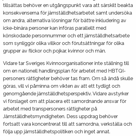
tillsättas behöver en utgångspunkt vara att särskilt beakta
konsekvenserna för jämställdhetsarbetet samt undersöka
om andra, alternativa lösningar för bättre inkludering av
icke-binära personer kan införas parallellt med
könskodade personnummer och ett jämställdhetsarbete
som synliggör olika villkor och förutsättningar för olika
grupper av flickor och pojkar, kvinnor och män.
Vidare tar Sveriges Kvinnoorganisationer inte ställning till
om en nationell handlingsplan för arbetet med HBTQI-
personers rättigheter behöver tas fram. Om så ändå skulle
göras, vill vi påminna om vikten av att ett tydligt och
genomgående jämställdhetsperspektiv. Vidare avstyrker
vi förslaget om att placera ett samordnande ansvar för
arbetet med transpersoners rättigheter på
Jämställdhetsmyndigheten. Dess uppdrag behöver
fortsatt vara koncentrerat till att samordna, verkställa och
följa upp jämställdhetspolitiken och inget annat.