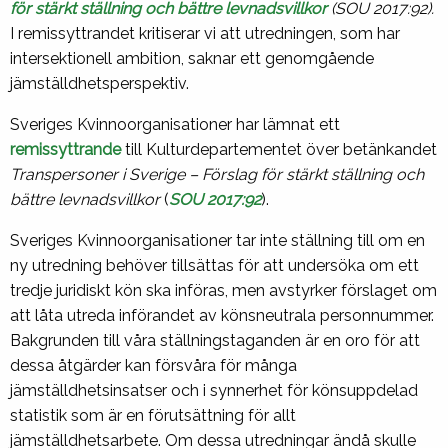
för stärkt ställning och bättre levnadsvillkor
(SOU 2017:92).
I remissyttrandet kritiserar vi att utredningen, som har
intersektionell ambition, saknar ett genomgående
jämställdhetsperspektiv.
Sveriges Kvinnoorganisationer har lämnat ett
remissyttrande
till Kulturdepartementet över betänkandet
Transpersoner i Sverige – Förslag för stärkt ställning och
bättre levnadsvillkor
(
SOU 2017:92
).
Sveriges Kvinnoorganisationer tar inte ställning till om en
ny utredning behöver tillsättas för att undersöka om ett
tredje juridiskt kön ska införas, men avstyrker förslaget om
att låta utreda införandet av könsneutrala personnummer.
Bakgrunden till våra ställningstaganden är en oro för att
dessa åtgärder kan försvåra för många
jämställdhetsinsatser och i synnerhet för könsuppdelad
statistik som är en förutsättning för allt
jämställdhetsarbete. Om dessa utredningar ändå skulle