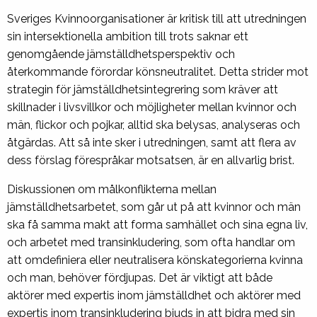
Sveriges Kvinnoorganisationer är kritisk till att utredningen
sin intersektionella ambition till trots saknar ett
genomgående jämställdhetsperspektiv och
återkommande förordar könsneutralitet. Detta strider mot
strategin för jämställdhetsintegrering som kräver att
skillnader i livsvillkor och möjligheter mellan kvinnor och
män, flickor och pojkar, alltid ska belysas, analyseras och
åtgärdas. Att så inte sker i utredningen, samt att flera av
dess förslag förespråkar motsatsen, är en allvarlig brist.
Diskussionen om målkonflikterna mellan
jämställdhetsarbetet, som går ut på att kvinnor och män
ska få samma makt att forma samhället och sina egna liv,
och arbetet med transinkludering, som ofta handlar om
att omdefiniera eller neutralisera könskategorierna kvinna
och man, behöver fördjupas. Det är viktigt att både
aktörer med expertis inom jämställdhet och aktörer med
expertis inom transinkludering bjuds in att bidra med sin