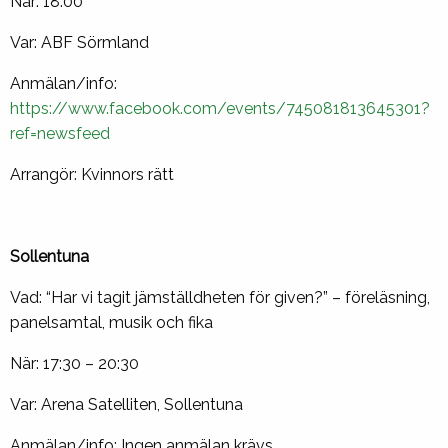
När: 18:00
Var: ABF Sörmland
Anmälan/info:
https://www.facebook.com/events/745081813645301?
ref=newsfeed
Arrangör: Kvinnors rätt
Sollentuna
Vad: “Har vi tagit jämställdheten för given?” – föreläsning,
panelsamtal, musik och fika
När: 17:30 – 20:30
Var: Arena Satelliten, Sollentuna
Anmälan/info: Ingen anmälan krävs