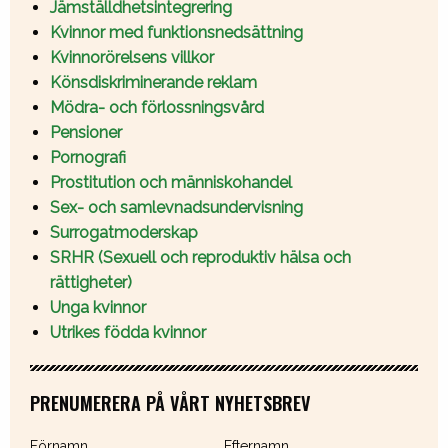
Jämställdhetsintegrering
Kvinnor med funktionsnedsättning
Kvinnorörelsens villkor
Könsdiskriminerande reklam
Mödra- och förlossningsvård
Pensioner
Pornografi
Prostitution och människohandel
Sex- och samlevnadsundervisning
Surrogatmoderskap
SRHR (Sexuell och reproduktiv hälsa och
rättigheter)
Unga kvinnor
Utrikes födda kvinnor
PRENUMERERA PÅ VÅRT NYHETSBREV
Förnamn
Efternamn