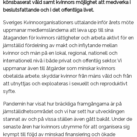
könsbaserat våld samt kvinnors möjlighet att medverka i
beslutsfattande och i det offentliga livet.
Sveriges Kvinnoorganisationers uttalande inför årets möte
uppmanar medlemsländerna att leva upp till sina
åtaganden för kvinnors rättigheter och arbeta aktivt för en
jämställd fördelning av makt och inflytande mellan
kvinnor och män på en lokal, regional, nationell och
internationell nivå i både privat och offentlig sektor. Vi
uppmanar även till åtgärder som minskar kvinnors
obetalda arbete, skyddar kvinnor från mäns våld och från
att utnyttjas och exploateras i sexuellt och reproduktivt
syfte.
Pandemin har visat hur bräckliga framgångarna är på
jämställdhetsområdet och vi har sett hur utvecklingen
stannat av och på vissa ställen även gått bakåt. Under de
senaste åren har kvinnors utrymme för att organisera sig
krympt till följd av minskad finansiering och ökade