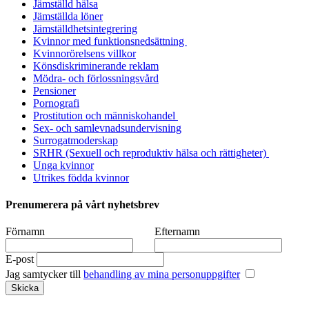
Jämställd hälsa
Jämställda löner
Jämställdhetsintegrering
Kvinnor med funktionsnedsättning
Kvinnorörelsens villkor
Könsdiskriminerande reklam
Mödra- och förlossningsvård
Pensioner
Pornografi
Prostitution och människohandel
Sex- och samlevnadsundervisning
Surrogatmoderskap
SRHR (Sexuell och reproduktiv hälsa och rättigheter)
Unga kvinnor
Utrikes födda kvinnor
Prenumerera på vårt nyhetsbrev
Förnamn
Efternamn
E-post
Jag samtycker till
behandling av mina personuppgifter