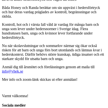
Båda Honey och Randa berättar om sin uppväxt i hedersförtryck
och hur deras vardag präglades av kontroll, begränsningar och
rädsla.
Kontroll, hot och i värsta fall våld är vardag för många barn och
unga som lever under hedersnormer i Sverige idag. Flera
hundratusen barn, unga och kvinnor lever fortfarande under
hedersförtryck.
Nu när skolavslutningar och sommarlov närmar sig ökar också
risken för att barn och unga förs bort utomlands och lämnas kvar i
hederskontext. Därför behövs större kunskap, tidiga insatser och ett
starkare skydd för utsatta barn och unga.
Anmäl dig till årsmötet och föreläsningen genom att maila till
info@vhek.se
Mer info och zoom-länk skickas ut efter anmälan!
Varmt välkomna!
Sociala medier