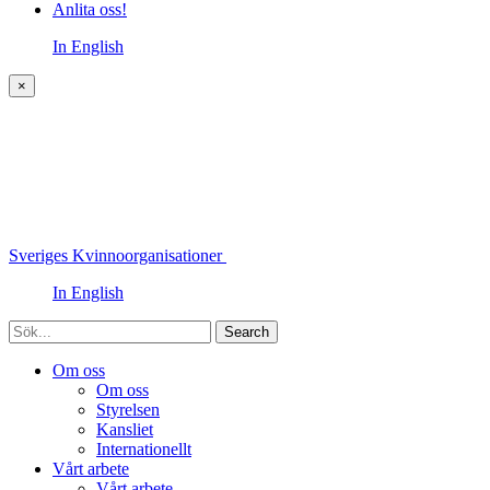
Anlita oss!
In English
×
Sveriges Kvinnoorganisationer
In English
Sök
Om oss
Om oss
Styrelsen
Kansliet
Internationellt
Vårt arbete
Vårt arbete