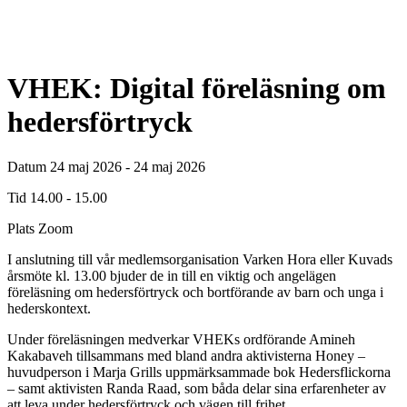
VHEK: Digital föreläsning om
hedersförtryck
Datum
24 maj 2026 - 24 maj 2026
Tid
14.00 - 15.00
Plats
Zoom
I anslutning till vår medlemsorganisation Varken Hora eller Kuvads
årsmöte kl. 13.00 bjuder de in till en viktig och angelägen
föreläsning om hedersförtryck och bortförande av barn och unga i
hederskontext.
Under föreläsningen medverkar VHEKs ordförande Amineh
Kakabaveh tillsammans med bland andra aktivisterna Honey –
huvudperson i Marja Grills uppmärksammade bok Hedersflickorna
– samt aktivisten Randa Raad, som båda delar sina erfarenheter av
att leva under hedersförtryck och vägen till frihet.