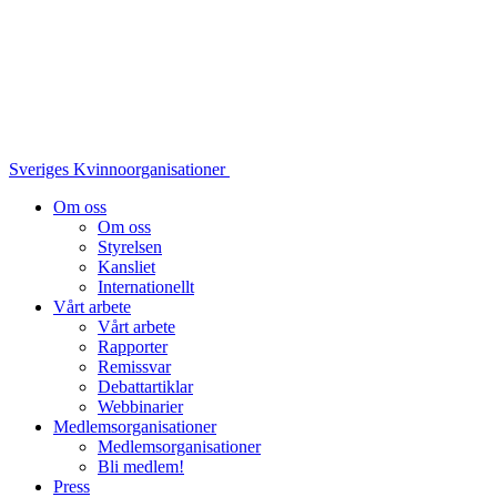
Sveriges Kvinnoorganisationer
Om oss
Om oss
Styrelsen
Kansliet
Internationellt
Vårt arbete
Vårt arbete
Rapporter
Remissvar
Debattartiklar
Webbinarier
Medlemsorganisationer
Medlemsorganisationer
Bli medlem!
Press