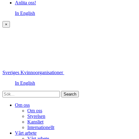
Anlita oss!
In English
×
Sveriges Kvinnoorganisationer
In English
Sök
Om oss
Om oss
Styrelsen
Kansliet
Internationellt
Vårt arbete
Vårt arbete