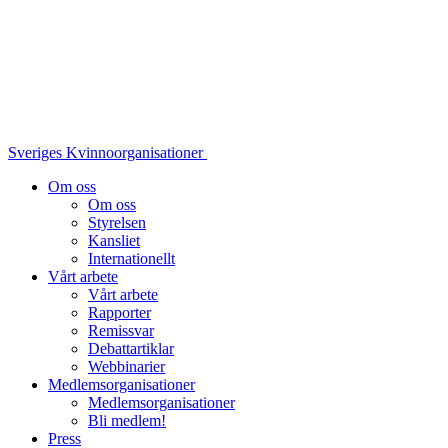
Sveriges Kvinnoorganisationer
Om oss
Om oss
Styrelsen
Kansliet
Internationellt
Vårt arbete
Vårt arbete
Rapporter
Remissvar
Debattartiklar
Webbinarier
Medlemsorganisationer
Medlemsorganisationer
Bli medlem!
Press