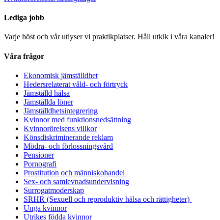
Lediga jobb
Varje höst och vår utlyser vi praktikplatser. Håll utkik i våra kanaler!
Våra frågor
Ekonomisk jämställdhet
Hedersrelaterat våld- och förtryck
Jämställd hälsa
Jämställda löner
Jämställdhetsintegrering
Kvinnor med funktionsnedsättning
Kvinnorörelsens villkor
Könsdiskriminerande reklam
Mödra- och förlossningsvård
Pensioner
Pornografi
Prostitution och människohandel
Sex- och samlevnadsundervisning
Surrogatmoderskap
SRHR (Sexuell och reproduktiv hälsa och rättigheter)
Unga kvinnor
Utrikes födda kvinnor