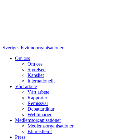
Sveriges Kvinnoorganisationer
Om oss
Om oss
Styrelsen
Kansliet
Internationellt
Vårt arbete
Vårt arbete
Rapporter
Remissvar
Debattartiklar
Webbinarier
Medlemsorganisationer
Medlemsorganisationer
Bli medlem!
Press