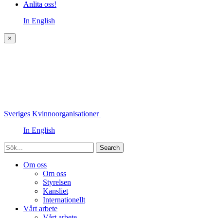
Anlita oss!
In English
×
Sveriges Kvinnoorganisationer
In English
Sök
Om oss
Om oss
Styrelsen
Kansliet
Internationellt
Vårt arbete
Vårt arbete