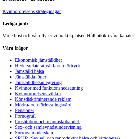
Kvinnorörelsens strategidagar
Lediga jobb
Varje höst och vår utlyser vi praktikplatser. Håll utkik i våra kanaler!
Våra frågor
Ekonomisk jämställdhet
Hedersrelaterat våld- och förtryck
Jämställd hälsa
Jämställda löner
Jämställdhetsintegrering
Kvinnor med funktionsnedsättning
Kvinnorörelsens villkor
Könsdiskriminerande reklam
Mödra- och förlossningsvård
Pensioner
Pornografi
Prostitution och människohandel
Sex- och samlevnadsundervisning
Surrogatmoderskap
SRHR (Sexuell och reproduktiv hälsa och rättigheter)