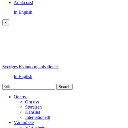
Anlita oss!
In English
×
Sveriges Kvinnoorganisationer
In English
Sök
Om oss
Om oss
Styrelsen
Kansliet
Internationellt
Vårt arbete
Vårt arbete