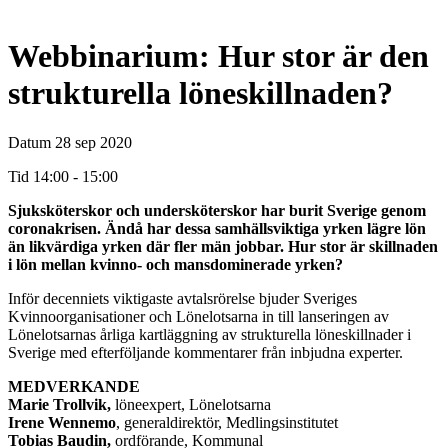
Webbinarium: Hur stor är den
strukturella löneskillnaden?
Datum
28 sep 2020
Tid
14:00 - 15:00
Sjuksköterskor och undersköterskor har burit Sverige genom
coronakrisen. Ändå har dessa samhällsviktiga yrken lägre lön
än likvärdiga yrken där fler män jobbar. Hur stor är skillnaden
i lön mellan kvinno- och mansdominerade yrken?
Inför decenniets viktigaste avtalsrörelse bjuder Sveriges
Kvinnoorganisationer och Lönelotsarna in till lanseringen av
Lönelotsarnas årliga kartläggning av strukturella löneskillnader i
Sverige med efterföljande kommentarer från inbjudna experter.
MEDVERKANDE
Marie Trollvik,
löneexpert, Lönelotsarna
Irene Wennemo
, generaldirektör, Medlingsinstitutet
Tobias Baudin,
ordförande, Kommunal