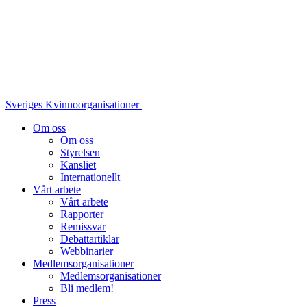
Sveriges Kvinnoorganisationer
Om oss
Om oss
Styrelsen
Kansliet
Internationellt
Vårt arbete
Vårt arbete
Rapporter
Remissvar
Debattartiklar
Webbinarier
Medlemsorganisationer
Medlemsorganisationer
Bli medlem!
Press