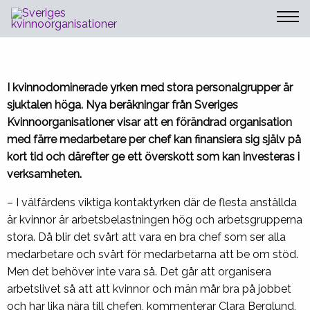
Sveriges Kvinnoorganisationer
kvinnodominerade yrken kan löna
sig på två års sikt
I kvinnodominerade yrken med stora personalgrupper är
sjuktalen höga. Nya beräkningar från Sveriges
Kvinnoorganisationer visar att en förändrad organisation
med färre medarbetare per chef kan finansiera sig själv på
kort tid och därefter ge ett överskott som kan investeras i
verksamheten.
– I välfärdens viktiga kontaktyrken där de flesta anställda
är kvinnor är arbetsbelastningen hög och arbetsgrupperna
stora. Då blir det svårt att vara en bra chef som ser alla
medarbetare och svårt för medarbetarna att be om stöd.
Men det behöver inte vara så. Det går att organisera
arbetslivet så att att kvinnor och män mår bra på jobbet
och har lika nära till chefen, kommenterar Clara Berglund,