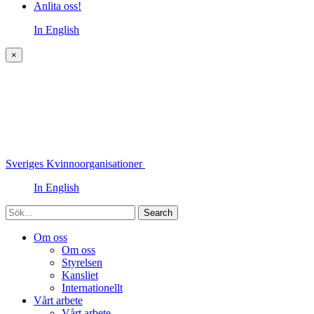
Anlita oss!
In English
×
Sveriges Kvinnoorganisationer
In English
Sök
Om oss
Om oss
Styrelsen
Kansliet
Internationellt
Vårt arbete
Vårt arbete