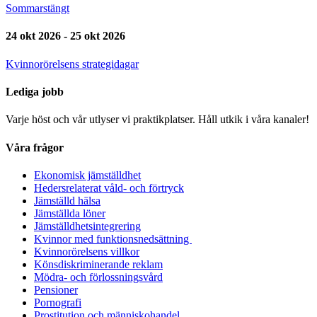
Sommarstängt
24 okt 2026 - 25 okt 2026
Kvinnorörelsens strategidagar
Lediga jobb
Varje höst och vår utlyser vi praktikplatser. Håll utkik i våra kanaler!
Våra frågor
Ekonomisk jämställdhet
Hedersrelaterat våld- och förtryck
Jämställd hälsa
Jämställda löner
Jämställdhetsintegrering
Kvinnor med funktionsnedsättning
Kvinnorörelsens villkor
Könsdiskriminerande reklam
Mödra- och förlossningsvård
Pensioner
Pornografi
Prostitution och människohandel