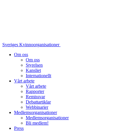
Sveriges Kvinnoorganisationer
Om oss
Om oss
Styrelsen
Kansliet
Internationellt
Vårt arbete
Vårt arbete
Rapporter
Remissvar
Debattartiklar
Webbinarier
Medlemsorganisationer
Medlemsorganisationer
Bli medlem!
Press