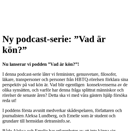
Ny podcast-serie: ”Vad är
kön?”
Nu lanserar vi podden ”Vad är kön?”!
I denna podcast-serie låter vi feminister, genusvetare, filosofer,
läkare, transpersoner och personer från HBTQ-rörelsen förklara sina
perspektiv på vad kön är. Vad blir egentligen konsekvenserna av de
olika synsätten, och varför har denna fråga splittrat människor och
rörelser de senaste åren? Detta ska vi med våra gästers hjälp försöka
reda ut!
I poddens första avsnitt medverkar skådespelaren, författaren och
journalisten Aleksa Lundberg, och Emelie som är student och
grundare till hemsidan detransinfo.se.
Både Aleksa och Emelie har erfarenheter av att inte känna sig