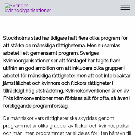
Sveriges Kvinnoorganisationer
Program för de mänskliga
rättigheterna (KS2023/1159)
Stockholms stad har tidigare haft flera olika program för
att stärka de mänskliga rättigheterna. Men nu samlas
arbetet i ett gemensamt program. Sveriges
Kvinnoorganisationer ser att förslaget har tagits fram
utifrån en god ambition om att inkludera olika grupper i
arbetet för mänskliga rättigheter, men att det inte beaktar
jämställdhet och kvinnors och flickors rättigheter i
tillräckligt hög utsträckning. Kvinnokonventionen är en av
FN:s kärnkonventioner men förbises allt för ofta, så även i
föreliggande programförslag.
De människor vars rättigheter ska skyddas genom
programmet är olika grupper av flickor och kvinnor, pojkar
och män, men programmet tar alldeles för liten hänsyn till